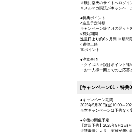
※既に楽天のサイトへログイ
※メルマガ購読がキャンペー
●特典ポイント
○進呈予定時期
キャンペーン終了月の翌々月
○有効期間
進呈日より約6ヶ月間 ※期間
○獲得上限
10ポイント
●注意事項
・クイズの正誤はポイント進
・お一人様一回までのご応募
[キャンペーン01・特典
●キャンペーン期間
2025年5月30日(金)10:00～202
※本キャンペーンは予告なく
●今後の開催予定
【次回予告】2025年9月1日(月
※諸事情により、実施が無い