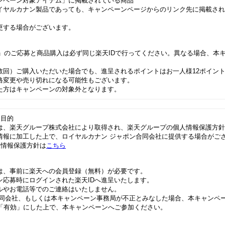
ンペーン対象アイテム」に掲載されている商品
イヤルカナン製品であっても、キャンペーンページからのリンク先に掲載され
更する場合がございます。
1」のご応募と商品購入は必ず同じ楽天IDで行ってください。異なる場合、本
数回）ご購入いただいた場合でも、進呈されるポイントはお一人様12ポイン
格変更や売り切れになる可能性もございます。
た方はキャンペーンの対象外となります。
用目的
は、楽天グループ株式会社により取得され、楽天グループの個人情報保護方針
情報に加工した上で、ロイヤルカナン ジャポン合同会社に提供する場合がご
情報保護方針は
こちら
は、事前に楽天への会員登録（無料）が必要です。
ン応募時にログインされた楽天IDへ進呈いたします。
ルやお電話等でのご連絡はいたしません。
合同会社、もしくは本キャンペーン事務局が不正とみなした場合、本キャンペ
定を「有効」にした上で、本キャンペーンへご参加ください。