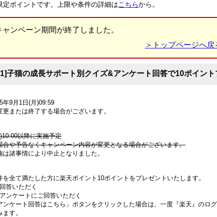
限定ポイントです。上限や条件の詳細は
こちら
から。
キャンペーン期間が終了しました。
＞トップページへ戻
01]子猫の成長サポート別クイズ&アンケート回答で10ポイン
5年9月1日(月)09:59
変更または終了する場合がございます。
)10:00以降に実施予定
場合や予告なくキャンペーン内容が変更となる場合がございます。
施は諸事情により中止となりました。
件を全て満たした方に楽天ポイント10ポイントをプレゼントいたします。
ご回答いただく
るアンケートにご回答いただく
アンケート回答はこちら」ボタンをクリックした場合は、一度『楽天』のログ
みます。