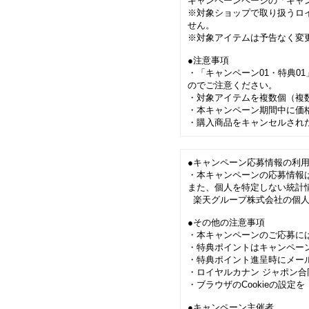
キャンペーンページの「キャ
※対象ショップで取り扱うロ
せん。
※対象アイテムは予告なく変
●注意事項
・「キャンペーン01・特典0
のでご注意ください。
・対象アイテムを複数個（複
・本キャンペーン期間中に価
・購入商品をキャンセルされ
●キャンペーン応募情報の利
・本キャンペーンの応募情報
また、個人を特定しない統計
楽天グループ株式会社の個人
●その他の注意事項
・本キャンペーンのご応募に
・特典ポイントはキャンペー
・特典ポイント進呈時にメー
・ロイヤルカナン ジャポン
・ブラウザのCookieの設
●キャンペーン主催者