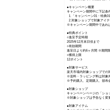
●キャンペーン概要
キャンペーン期間中に下記条
1.「キャンペーン01・特典
2.対象ショップで対象アイ
※キャンペーン期間中であれば
●特典ポイント
○進呈予定時期
2025年12月末日頃まで
○有効期間
進呈日より約6ヶ月間 ※期間
○獲得上限
12ポイント
●対象サービス
楽天市場内対象ショップでの
※送料・ラッピング料は対象
※予約購入、定期購入、頒布
●対象ショップ
キャンペーンページの「ショ
※対象ショップは予告なく変
●対象アイテム